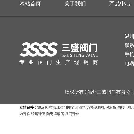
网站首页
关于我们
产品中心
温
联
手机：
电话：
版权所有©温州三盛阀门有限公司
友情链接：
卸灰阀
衬氟球阀
油烟管道清洗
万能试验机
保温板
伺服电机
内定位
锻钢球阀
陶瓷摆动阀
阀门球体