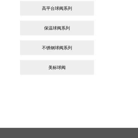
高平台球阀系列
保温球阀系列
不锈钢球阀系列
美标球阀